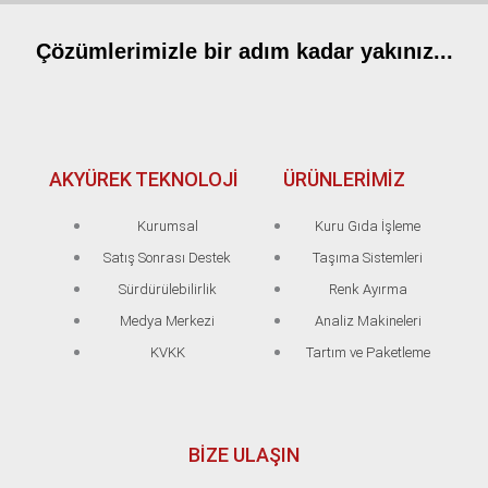
Çözümlerimizle bir adım kadar yakınız...
AKYÜREK TEKNOLOJİ
ÜRÜNLERİMİZ
Kurumsal
Kuru Gıda İşleme
Satış Sonrası Destek
Taşıma Sistemleri
Sürdürülebilirlik
Renk Ayırma
Medya Merkezi
Analiz Makineleri
KVKK
Tartım ve Paketleme
BIZE ULAŞIN